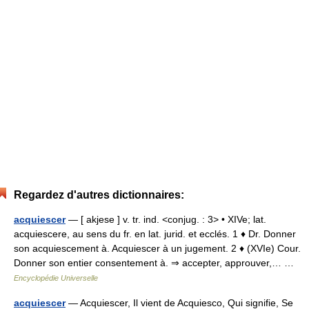
Regardez d'autres dictionnaires:
acquiescer
— [ akjese ] v. tr. ind. <conjug. : 3> • XIVe; lat.
acquiescere, au sens du fr. en lat. jurid. et ecclés. 1 ♦ Dr. Donner
son acquiescement à. Acquiescer à un jugement. 2 ♦ (XVIe) Cour.
Donner son entier consentement à. ⇒ accepter, approuver,… …
Encyclopédie Universelle
acquiescer
— Acquiescer, Il vient de Acquiesco, Qui signifie, Se