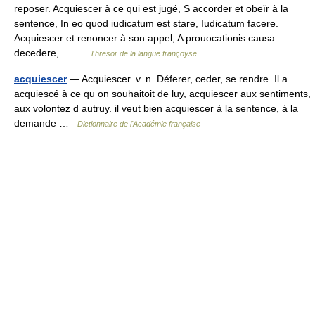
reposer. Acquiescer à ce qui est jugé, S accorder et obeïr à la
sentence, In eo quod iudicatum est stare, Iudicatum facere.
Acquiescer et renoncer à son appel, A prouocationis causa
decedere,… …
Thresor de la langue françoyse
acquiescer
— Acquiescer. v. n. Déferer, ceder, se rendre. Il a
acquiescé à ce qu on souhaitoit de luy, acquiescer aux sentiments,
aux volontez d autruy. il veut bien acquiescer à la sentence, à la
demande …
Dictionnaire de l'Académie française