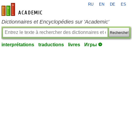
RU
EN
DE
ES
fr-academic.com
Dictionnaires et Encyclopédies sur 'Academic'
Recherche!
interprétations
traductions
livres
Игры ⚽