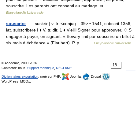
souscrire. Les parents ont consenti au mariage. ⇒… …
Encyclopédie Universelle
souscrire
— [ suskrir ] v. tr. <conjug. : 39> • 1541; subscrit 1356;
lat. subscribere I ♦ V. tr. dir. 1 ♦ Vieilli Signer pour approuver. ♢ S
engager à payer, en signant. « Bovary finit par souscrire un billet à
six mois d échéance » (Flaubert). P. p.… …
Encyclopédie Universelle
© Academic, 2000-2026
18+
Contactez-nous:
Support technique
,
RÉCLAME
Dictionnaires exportation
, créé sur PHP,
Joomla,
Drupal,
WordPress, MODx.