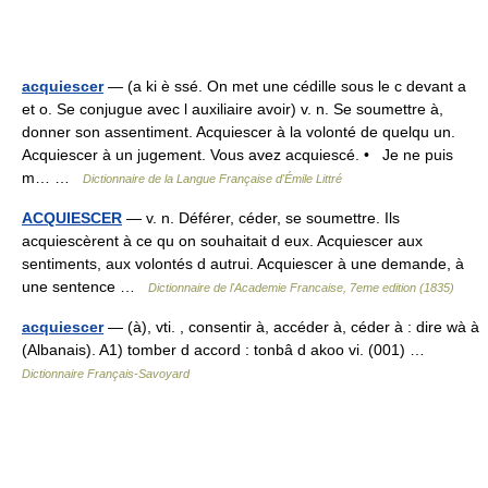
acquiescer
— (a ki è ssé. On met une cédille sous le c devant a
et o. Se conjugue avec l auxiliaire avoir) v. n. Se soumettre à,
donner son assentiment. Acquiescer à la volonté de quelqu un.
Acquiescer à un jugement. Vous avez acquiescé. • Je ne puis
m… …
Dictionnaire de la Langue Française d'Émile Littré
ACQUIESCER
— v. n. Déférer, céder, se soumettre. Ils
acquiescèrent à ce qu on souhaitait d eux. Acquiescer aux
sentiments, aux volontés d autrui. Acquiescer à une demande, à
une sentence …
Dictionnaire de l'Academie Francaise, 7eme edition (1835)
acquiescer
— (à), vti. , consentir à, accéder à, céder à : dire wà à
(Albanais). A1) tomber d accord : tonbâ d akoo vi. (001) …
Dictionnaire Français-Savoyard