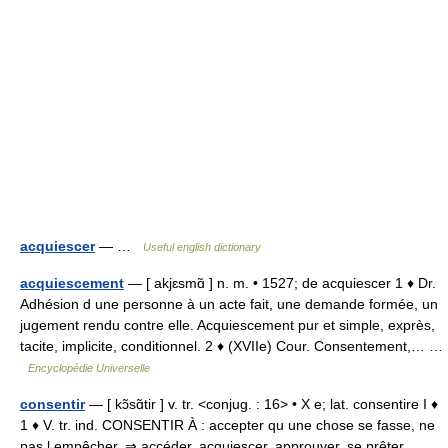
acquiescer
— …
Useful english dictionary
acquiescement
— [ akjɛsmɑ̃ ] n. m. • 1527; de acquiescer 1 ♦ Dr.
Adhésion d une personne à un acte fait, une demande formée, un
jugement rendu contre elle. Acquiescement pur et simple, exprès,
tacite, implicite, conditionnel. 2 ♦ (XVIIe) Cour. Consentement,… …
Encyclopédie Universelle
consentir
— [ kɔ̃sɑ̃tir ] v. tr. <conjug. : 16> • X e; lat. consentire I ♦
1 ♦ V. tr. ind. CONSENTIR À : accepter qu une chose se fasse, ne
pas l empêcher. ⇒ accéder, acquiescer, approuver, se prêter,