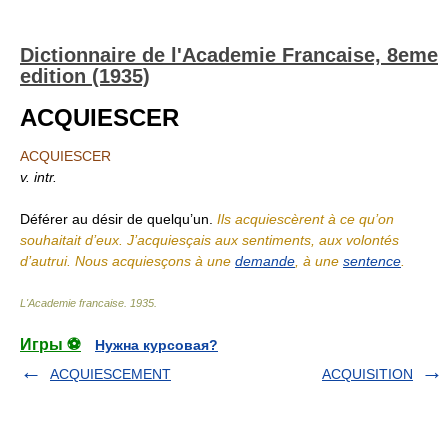
Dictionnaire de l'Academie Francaise, 8eme
edition (1935)
ACQUIESCER
ACQUIESCER
v. intr.
Déférer au désir de quelqu’un.
Ils acquiescèrent à ce qu’on
souhaitait d’eux. J’acquiesçais aux sentiments, aux volontés
d’autrui. Nous acquiesçons à une
demande
, à une
sentence
.
L'Academie francaise
.
1935
.
Игры ⚽
Нужна курсовая?
ACQUIESCEMENT
ACQUISITION